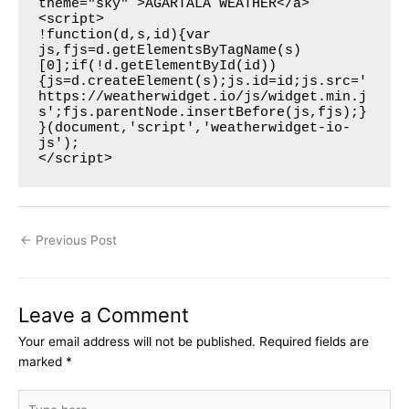
theme="sky" >AGARTALA WEATHER</a>

<script>

!function(d,s,id){var 
js,fjs=d.getElementsByTagName(s)
[0];if(!d.getElementById(id))
{js=d.createElement(s);js.id=id;js.src='
https://weatherwidget.io/js/widget.min.j
s';fjs.parentNode.insertBefore(js,fjs);}
}(document,'script','weatherwidget-io-
js');

</script>
←
Previous Post
Leave a Comment
Your email address will not be published.
Required fields are
marked
*
Type