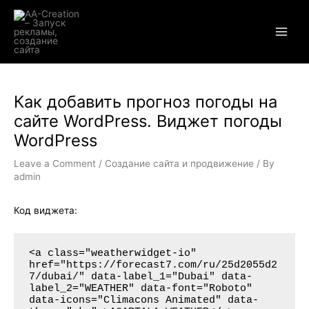
Skip
Main
to
Men
content
Post
Как добавить прогноз погоды на
navigation
сайте WordPress. Виджет погоды
WordPress
Leave a Comment
/
Создание сайта и продвижение
/ By
admin
Код виджета:
<a class="weatherwidget-io" 
href="https://forecast7.com/ru/25d2055d2
7/dubai/" data-label_1="Dubai" data-
label_2="WEATHER" data-font="Roboto" 
data-icons="Climacons Animated" data-